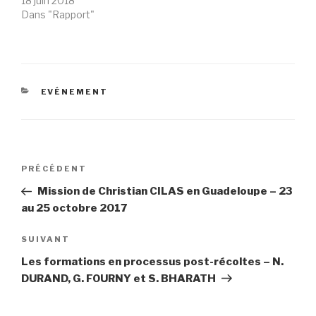
18 juin 2018
Dans "Rapport"
CATÉGORIES
EVÉNEMENT
Navigation
Article
PRÉCÉDENT
de
précédent
Mission de Christian CILAS en Guadeloupe – 23
l’article
au 25 octobre 2017
Article
SUIVANT
suivant
Les formations en processus post-récoltes – N.
DURAND, G. FOURNY et S. BHARATH