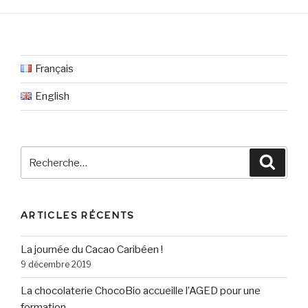
Français
English
Recherche
Reche
pour
:
ARTICLES RÉCENTS
La journée du Cacao Caribéen !
9 décembre 2019
La chocolaterie ChocoBio accueille l’AGED pour une
formation