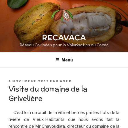
Aller
au
contenu
principal
RECAVACA
Réseau Caribéen pour la Valorisation du Cacao
Menu
PUBLIÉ
1 NOVEMBRE 2017
PAR
AGED
LE
Visite du domaine de la
Grivelière
C’est loin du bruit de la ville et bercés par les flots de la
rivière de Vieux-Habitants que nous avons fait la
rencontre de Mr Chavoudiga, directeur du domaine de la