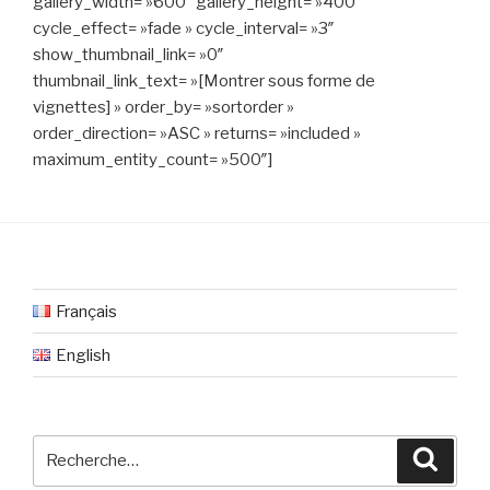
gallery_width= »600″ gallery_height= »400″
cycle_effect= »fade » cycle_interval= »3″
show_thumbnail_link= »0″
thumbnail_link_text= »[Montrer sous forme de
vignettes] » order_by= »sortorder »
order_direction= »ASC » returns= »included »
maximum_entity_count= »500″]
Français
English
Recherche
Reche
pour