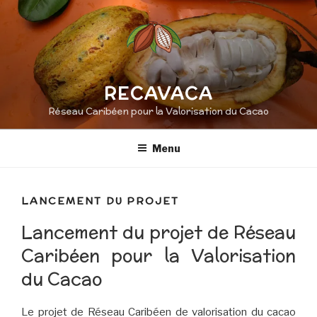
Aller
au
contenu
principal
RECAVACA
Réseau Caribéen pour la Valorisation du Cacao
Menu
LANCEMENT DU PROJET
Lancement du projet de Réseau
Caribéen pour la Valorisation
du Cacao
Le projet de Réseau Caribéen de valorisation du cacao