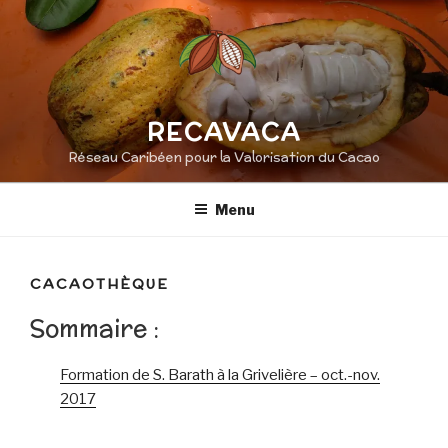
Aller
au
contenu
principal
RECAVACA
Réseau Caribéen pour la Valorisation du Cacao
Menu
CACAOTHÈQUE
Sommaire :
Formation de S. Barath à la Grivelière – oct.-nov.
2017