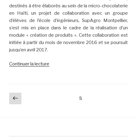
destinés à être élaborés au sein de la micro-chocolaterie
en Haïti, un projet de collaboration avec un groupe
d’élèves de l’école d’ingénieurs, SupAgro Montpellier,
s’est mis en place dans le cadre de la réalisation d’un
module « création de produits ». Cette collaboration est
initiée à partir du mois de novembre 2016 et se poursuit
jusqu’en avril 2017.
de
Continuer la lecture
« Des
produits
innovants
à
Navigation
Page
Page
5
base
des
précédente
de
articles
cacao
! »