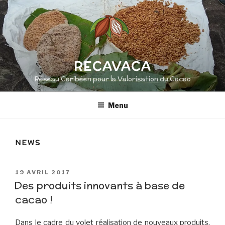
Aller
au
contenu
principal
RECAVACA
Réseau Caribéen pour la Valorisation du Cacao
Menu
NEWS
PUBLIÉ
19 AVRIL 2017
LE
Des produits innovants à base de
cacao !
Dans le cadre du volet réalisation de nouveaux produits,