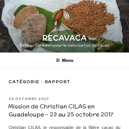
Aller
au
contenu
principal
RECAVACA
Réseau Caribéen pour la Valorisation du Cacao
Menu
CATÉGORIE :
RAPPORT
PUBLIÉ
25 OCTOBRE 2017
LE
Mission de Christian CILAS en
Guadeloupe – 23 au 25 octobre 2017
Christian CILAS, le responsable de la filière cacao du