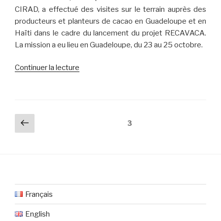
CIRAD, a effectué des visites sur le terrain auprès des
producteurs et planteurs de cacao en Guadeloupe et en
Haïti dans le cadre du lancement du projet RECAVACA.
La mission a eu lieu en Guadeloupe, du 23 au 25 octobre.
de
Continuer la lecture
« Mission
de
Christian
CILAS
Navigation
Page
Page
3
en
des
précédente
Guadeloupe
articles
–
23
au
25
Français
octobre
2017 »
English